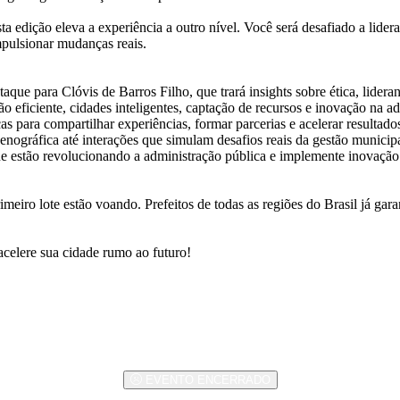
a edição eleva a experiência a outro nível. Você será desafiado a lide
impulsionar mudanças reais.
aque para Clóvis de Barros Filho, que trará insights sobre ética, lider
o eficiente, cidades inteligentes, captação de recursos e inovação na a
s para compartilhar experiências, formar parcerias e acelerar resultado
cenográfica até interações que simulam desafios reais da gestão municipa
que estão revolucionando a administração pública e implemente inovaçã
meiro lote estão voando. Prefeitos de todas as regiões do Brasil já gar
acelere sua cidade rumo ao futuro!
EVENTO ENCERRADO