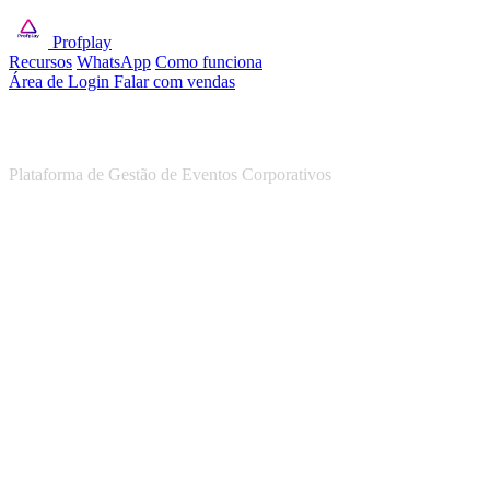
Profplay
Recursos
WhatsApp
Como funciona
Área de Login
Falar com vendas
PROFPLAY
Plataforma de Gestão de Eventos Corporativos
TERMOS DE USO E POLÍTICA DE PRIVACIDADE
Versão 1.0 | Vigência: 16 de junho de 2026
PARTE I — TERMOS DE USO
1. Identificação da Plataforma e do Controlador
A Profplay é uma plataforma digital de gestão de eventos
corporativos híbridos, desenvolvida e operada por PROF PLAY